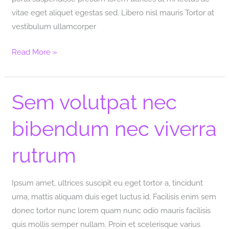
vitae eget aliquet egestas sed. Libero nisl mauris Tortor at
vestibulum ullamcorper
Read More »
Sem volutpat nec
Sem
volutpat
bibendum nec viverra
nec
bibendum
rutrum
nec
viverra
rutrum
Ipsum amet, ultrices suscipit eu eget tortor a, tincidunt
urna, mattis aliquam duis eget luctus id. Facilisis enim sem
donec tortor nunc lorem quam nunc odio mauris facilisis
quis mollis semper nullam. Proin et scelerisque varius