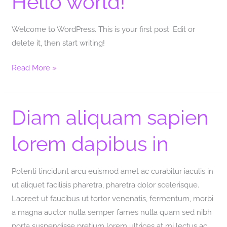
Hello world!
world!
Welcome to WordPress. This is your first post. Edit or
delete it, then start writing!
Read More »
Diam aliquam sapien
Diam
aliquam
lorem dapibus in
sapien
lorem
dapibus
Potenti tincidunt arcu euismod amet ac curabitur iaculis in
in
ut aliquet facilisis pharetra, pharetra dolor scelerisque.
Laoreet ut faucibus ut tortor venenatis, fermentum, morbi
a magna auctor nulla semper fames nulla quam sed nibh
porta suspendisse pretium lorem ultrices at mi lectus ac